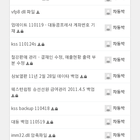
차동박
vfp8 dll 파일
업데이트 110119 - 대동콤프레샤 계좌번호 기
차동박
재
차동박
kss 110124s
철강판매 관리 - 결재인 수정, 매출현황 출력 부
차동박
분 수정
차동박
삼보열판 11년 2월 28일 데이타 백업
웨스턴쉽핑 승선선원 급여관리 2011.4.5 백업
차동박
차동박
kss backup 110418
차동박
대동 백업 110519
차동박
imm32.dll 압축파일