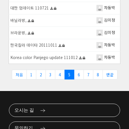
차동박
대한 업데이트 110721
김미정
바닐라방,
김미정
브라운방,
차동박
한국칼라 데이타 20111011
차동박
Korea color Panjego update 111012
처음
1
2
3
4
5
6
7
8
맨끝
오시는 길
문의하기