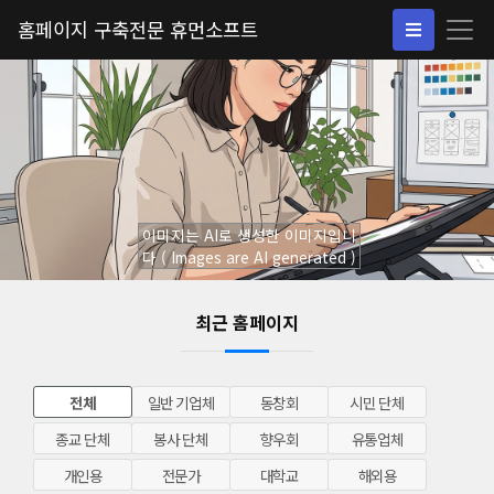
홈페이지 구축전문 휴먼소프트
이미지는 AI로 생성한 이미지입니
다 ( Images are AI generated )
최근 홈페이지
전체
일반 기업체
동창회
시민 단체
종교 단체
봉사 단체
향우회
유통업체
개인용
전문가
대학교
해외용