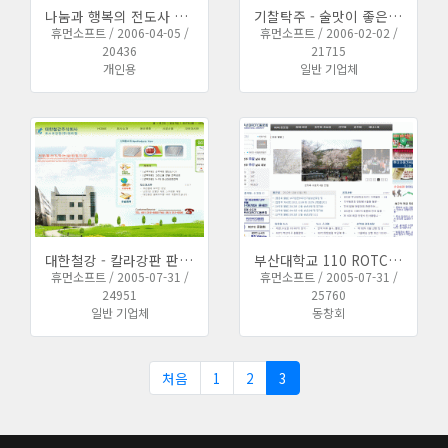
나눔과 행복의 전도사 조점동의 개인 홈페이지 제작 완료하였습니다
기찰탁주 - 술맛이 좋은 부산산성양조 홈페이지 완료되었습니다
휴먼소프트 / 2006-04-05 /
휴먼소프트 / 2006-02-02 /
20436
21715
개인용
일반 기업체
대한철강 - 칼라강판 판넬 제조 유통업체 홈페이지
부산대학교 110 ROTC 총동문회 싸이트 업데이트
휴먼소프트 / 2005-07-31 /
휴먼소프트 / 2005-07-31 /
24951
25760
일반 기업체
동창회
처음
1
2
3