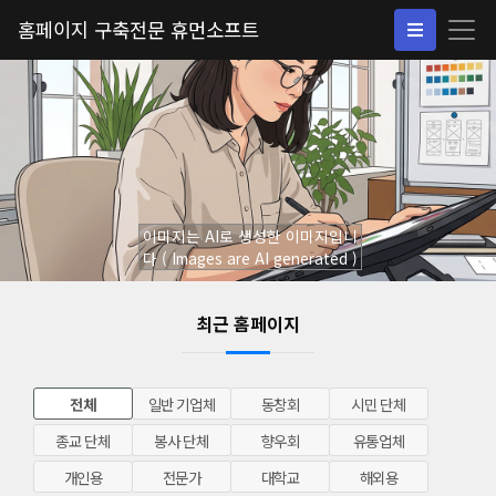
홈페이지 구축전문 휴먼소프트
이미지는 AI로 생성한 이미지입니
다 ( Images are AI generated )
최근 홈페이지
전체
일반 기업체
동창회
시민 단체
종교 단체
봉사 단체
향우회
유통업체
개인용
전문가
대학교
해외용