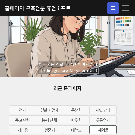
홈페이지 구축전문 휴먼소프트
이미지는 AI로 생성한 이미지입니
다 ( Images are AI generated )
최근 홈페이지
전체
일반 기업체
동창회
시민 단체
종교 단체
봉사 단체
향우회
유통업체
개인용
전문가
대학교
해외용