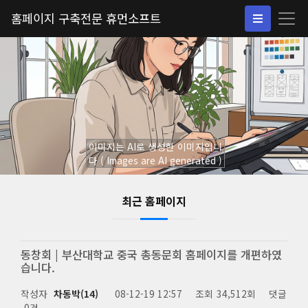
홈페이지 구축전문 휴먼소프트
이미지는 AI로 생성한 이미지입니
다 ( Images are AI generated )
최근 홈페이지
동창회 | 부산대학교 중국 총동문회 홈페이지를 개편하였
습니다.
작성자
차동박(14)
08-12-19 12:57
조회
34,512회
댓글
0건