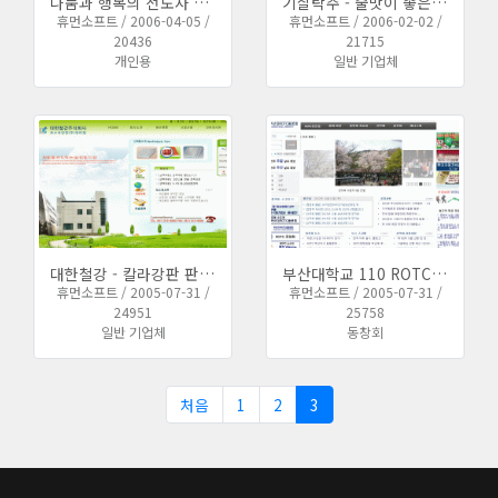
나눔과 행복의 전도사 조점동의 개인 홈페이지 제작 완료하였습니다
기찰탁주 - 술맛이 좋은 부산산성양조 홈페이지 완료되었습니다
휴먼소프트 / 2006-04-05 /
휴먼소프트 / 2006-02-02 /
20436
21715
개인용
일반 기업체
대한철강 - 칼라강판 판넬 제조 유통업체 홈페이지
부산대학교 110 ROTC 총동문회 싸이트 업데이트
휴먼소프트 / 2005-07-31 /
휴먼소프트 / 2005-07-31 /
24951
25758
일반 기업체
동창회
처음
1
2
3