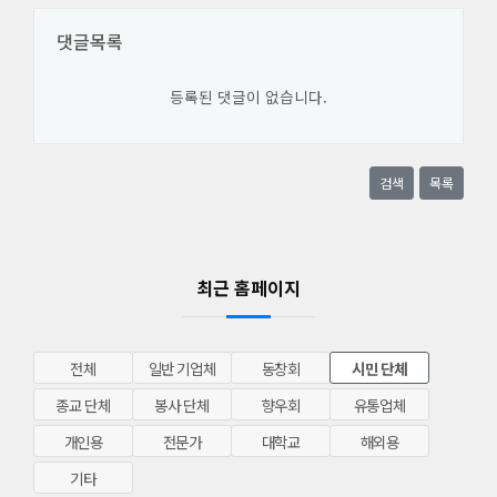
댓글목록
등록된 댓글이 없습니다.
검색
목록
최근 홈페이지
전체
일반 기업체
동창회
시민 단체
종교 단체
봉사 단체
향우회
유통업체
개인용
전문가
대학교
해외용
기타