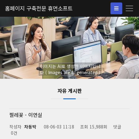
홈페이지 구축전문 휴먼소프트
이미지는 AI로 생성한 이미지입니
다 ( Images are AI generated )
자유 게시판
찔레꽃 - 이연실
작성자
차동박
08-06-03 11:18
조회
15,988회
댓글
0건