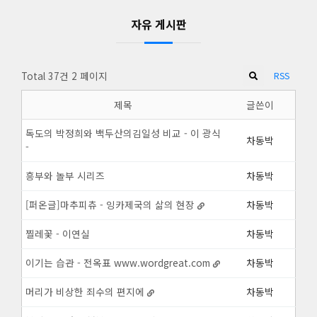
자유 게시판
Total 37건
2 페이지
RSS
제목
글쓴이
독도의 박정희와 백두산의김일성 비교 - 이 광식
차동박
-
흥부와 놀부 시리즈
차동박
[퍼온글]마추피츄 - 잉카제국의 삶의 현장
차동박
찔레꽃 - 이연실
차동박
이기는 습관 - 전옥표 www.wordgreat.com
차동박
머리가 비상한 죄수의 편지에
차동박