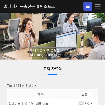
홈페이지 구축전문 휴먼소프트
이미지는 AI로 생성한 이미지입니
다 ( Images are AI generated )
고객 자료실
Total 111건
7 페이지
제목
글쓴이
차동박
업데이트 110119 - 대동