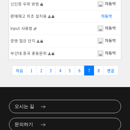
차동박
신인증 우회 방법
판매재고 최초 설치용
차동박
차동박
input 사용법
차동박
광명 철강 단지
차동박
부산대 중국 총동문회
처음
1
2
3
4
5
6
7
8
맨끝
오시는 길
문의하기